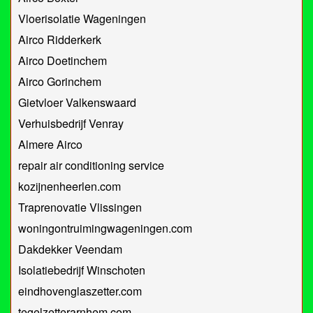
Vloerisolatie Wageningen
Airco Ridderkerk
Airco Doetinchem
Airco Gorinchem
Gietvloer Valkenswaard
Verhuisbedrijf Venray
Almere Airco
repair air conditioning service
kozijnenheerlen.com
Traprenovatie Vlissingen
woningontruimingwageningen.com
Dakdekker Veendam
Isolatiebedrijf Winschoten
eindhovenglaszetter.com
tegelzetterarnhem.com