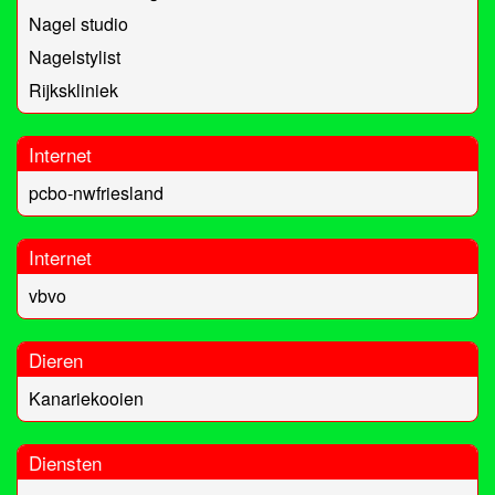
Nagel studio
Nagelstylist
Rijkskliniek
Internet
pcbo-nwfriesland
Internet
vbvo
Dieren
Kanariekooien
Diensten