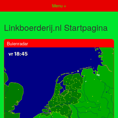
Menu +
Linkboerderij.nl Startpagina
Buienradar