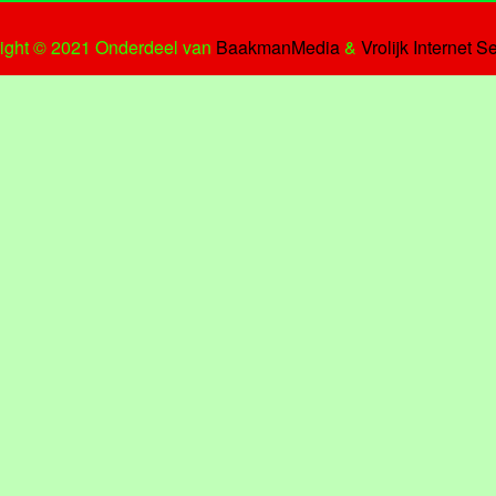
ight © 2021 Onderdeel van
BaakmanMedia
&
Vrolijk Internet S