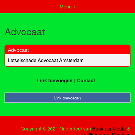
Menu +
Advocaat
Advocaat
Letselschade Advocaat Amsterdam
Link toevoegen
Contact
Link toevoegen
Copyright © 2021 Onderdeel van
BaakmanMedia
&
Vrolijk Internet Services