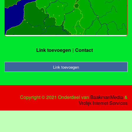
Link toevoegen
Contact
Link toevoegen
Copyright © 2021 Onderdeel van
BaakmanMedia
&
Vrolijk Internet Services