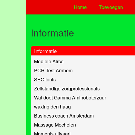
Home
Toevoegen
Informatie
Informatie
Mobiele Airco
PCR Test Arnhem
SEO tools
Zelfstandige zorgprofessionals
Wat doet Gamma Aminoboterzuur
waxing den haag
Business coach Amsterdam
Massage Mechelen
Moments uitvaart