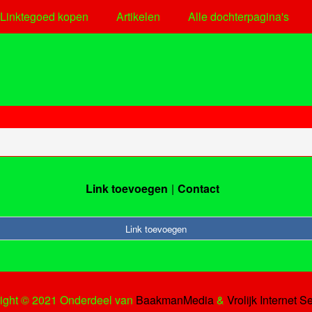
Linktegoed kopen
Artikelen
Alle dochterpagina's
Link toevoegen
Contact
Link toevoegen
ight © 2021 Onderdeel van
BaakmanMedia
&
Vrolijk Internet S