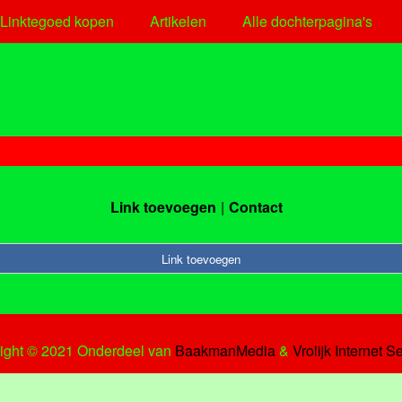
Linktegoed kopen
Artikelen
Alle dochterpagina's
Link toevoegen
Contact
Link toevoegen
ight © 2021 Onderdeel van
BaakmanMedia
&
Vrolijk Internet S