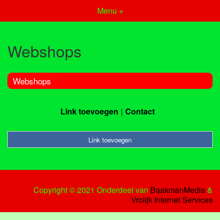
Menu +
Webshops
Webshops
Link toevoegen
Contact
Link toevoegen
Copyright © 2021 Onderdeel van
BaakmanMedia
&
Vrolijk Internet Services