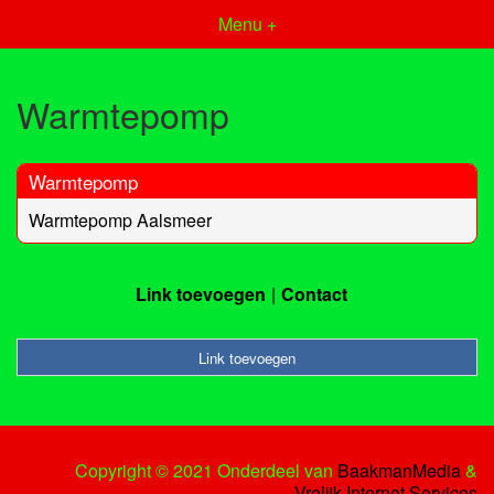
Menu +
Warmtepomp
Warmtepomp
Warmtepomp Aalsmeer
Link toevoegen
Contact
Link toevoegen
Copyright © 2021 Onderdeel van
BaakmanMedia
&
Vrolijk Internet Services