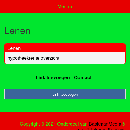
Menu +
Lenen
Lenen
hypotheekrente overzicht
Link toevoegen
Contact
Link toevoegen
Copyright © 2021 Onderdeel van
BaakmanMedia
&
Vrolijk Internet Services