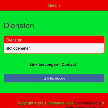
Menu +
Diensten
Diensten
slot openenen
Link toevoegen
Contact
Link toevoegen
Copyright © 2021 Onderdeel van
BaakmanMedia
&
Vrolijk Internet Services