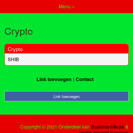
Menu +
Crypto
Crypto
SHIB
Link toevoegen
Contact
Link toevoegen
Copyright © 2021 Onderdeel van
BaakmanMedia
&
Vrolijk Internet Services